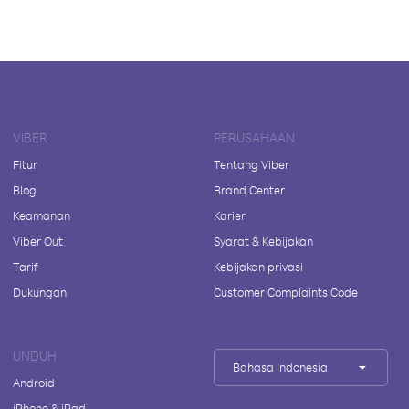
VIBER
PERUSAHAAN
Fitur
Tentang Viber
Blog
Brand Center
Keamanan
Karier
Viber Out
Syarat & Kebijakan
Tarif
Kebijakan privasi
Dukungan
Customer Complaints Code
UNDUH
Bahasa Indonesia
Android
iPhone & iPad