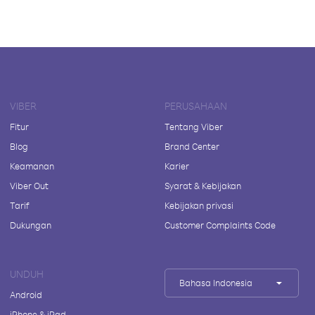
VIBER
PERUSAHAAN
Fitur
Tentang Viber
Blog
Brand Center
Keamanan
Karier
Viber Out
Syarat & Kebijakan
Tarif
Kebijakan privasi
Dukungan
Customer Complaints Code
UNDUH
Bahasa Indonesia
Android
iPhone & iPad