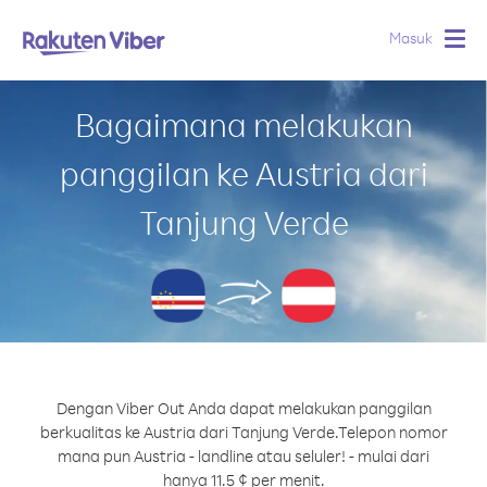
Masuk
Togg
navig
Bagaimana melakukan
panggilan ke Austria dari
Tanjung Verde
Dengan Viber Out Anda dapat melakukan panggilan
berkualitas ke Austria dari Tanjung Verde.
Telepon nomor
mana pun Austria - landline atau seluler! - mulai dari
hanya 11.5 ¢ per menit.