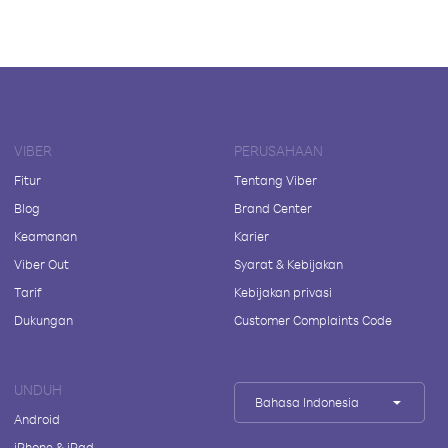
VIBER
PERUSAHAAN
Fitur
Tentang Viber
Blog
Brand Center
Keamanan
Karier
Viber Out
Syarat & Kebijakan
Tarif
Kebijakan privasi
Dukungan
Customer Complaints Code
UNDUH
Bahasa Indonesia
Android
iPhone & iPad