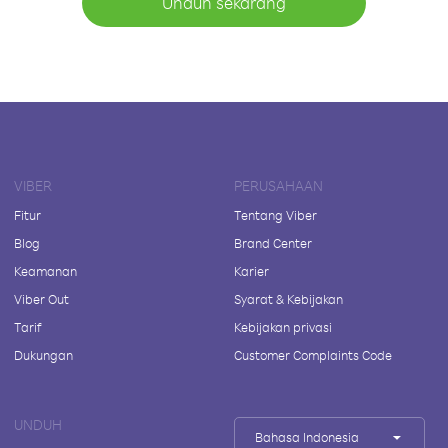
Unduh sekarang
VIBER
PERUSAHAAN
Fitur
Tentang Viber
Blog
Brand Center
Keamanan
Karier
Viber Out
Syarat & Kebijakan
Tarif
Kebijakan privasi
Dukungan
Customer Complaints Code
UNDUH
Bahasa Indonesia