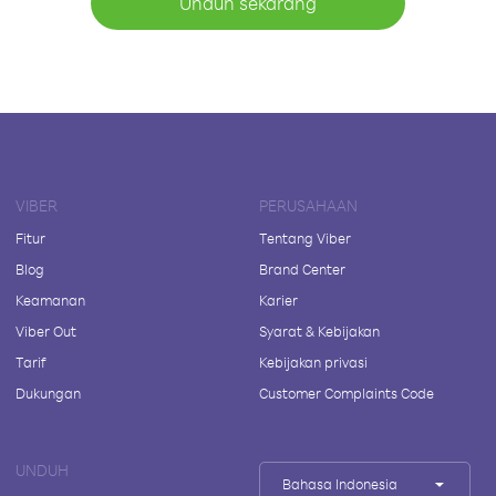
Unduh sekarang
VIBER
PERUSAHAAN
Fitur
Tentang Viber
Blog
Brand Center
Keamanan
Karier
Viber Out
Syarat & Kebijakan
Tarif
Kebijakan privasi
Dukungan
Customer Complaints Code
UNDUH
Bahasa Indonesia