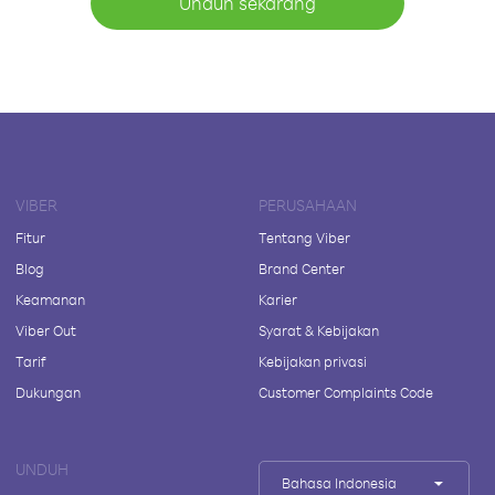
Unduh sekarang
VIBER
PERUSAHAAN
Fitur
Tentang Viber
Blog
Brand Center
Keamanan
Karier
Viber Out
Syarat & Kebijakan
Tarif
Kebijakan privasi
Dukungan
Customer Complaints Code
UNDUH
Bahasa Indonesia