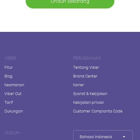
Unduh sekarang
VIBER
PERUSAHAAN
Fitur
Tentang Viber
Blog
Brand Center
Keamanan
Karier
Viber Out
Syarat & Kebijakan
Tarif
Kebijakan privasi
Dukungan
Customer Complaints Code
UNDUH
Bahasa Indonesia