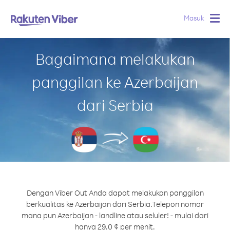
Masuk
Togg
navig
Bagaimana melakukan
panggilan ke Azerbaijan
dari Serbia
Dengan Viber Out Anda dapat melakukan panggilan
berkualitas ke Azerbaijan dari Serbia.
Telepon nomor
mana pun Azerbaijan - landline atau seluler! - mulai dari
hanya 29.0 ¢ per menit.