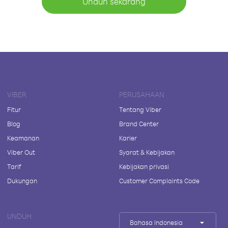
Unduh sekarang
VIBER
PERUSAHAAN
Fitur
Tentang Viber
Blog
Brand Center
Keamanan
Karier
Viber Out
Syarat & Kebijakan
Tarif
Kebijakan privasi
Dukungan
Customer Complaints Code
UNDUH
Bahasa Indonesia