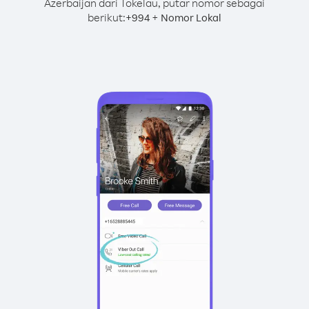
Azerbaijan dari Tokelau, putar nomor sebagai
berikut:
+
+
994
Nomor Lokal