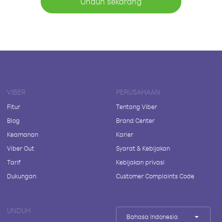
Unduh sekarang
VIBER
PERUSAHAAN
Fitur
Tentang Viber
Blog
Brand Center
Keamanan
Karier
Viber Out
Syarat & Kebijakan
Tarif
Kebijakan privasi
Dukungan
Customer Complaints Code
UNDUH
Bahasa Indonesia