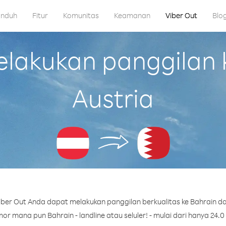
nduh
Fitur
Komunitas
Keamanan
Viber Out
Blo
akukan panggilan k
Austria
ber Out Anda dapat melakukan panggilan berkualitas ke Bahrain dar
r mana pun Bahrain - landline atau seluler! - mulai dari hanya 24.0