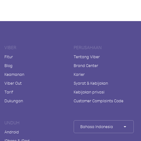
VIBER
PERUSAHAAN
Fitur
Tentang Viber
Blog
Brand Center
Keamanan
Karier
Viber Out
Syarat & Kebijakan
Tarif
Kebijakan privasi
Dukungan
Customer Complaints Code
UNDUH
Bahasa Indonesia
Android
iPhone & iPad