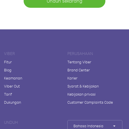
Unduh sekarang
VIBER
PERUSAHAAN
Fitur
Tentang Viber
Blog
Brand Center
Keamanan
Karier
Viber Out
Syarat & Kebijakan
Tarif
Kebijakan privasi
Dukungan
Customer Complaints Code
UNDUH
Bahasa Indonesia