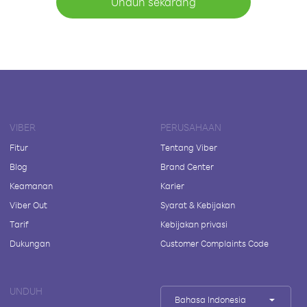
Unduh sekarang
VIBER
PERUSAHAAN
Fitur
Tentang Viber
Blog
Brand Center
Keamanan
Karier
Viber Out
Syarat & Kebijakan
Tarif
Kebijakan privasi
Dukungan
Customer Complaints Code
UNDUH
Bahasa Indonesia