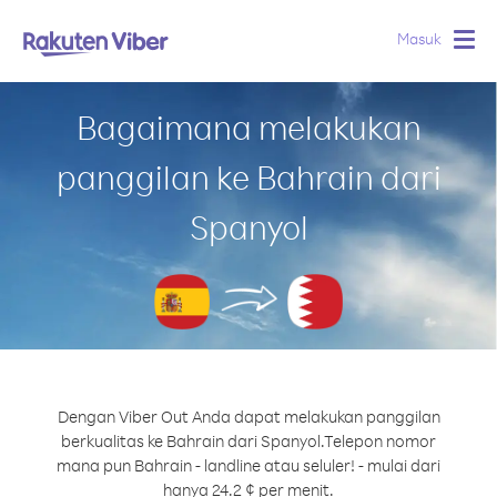
Masuk
Togg
navig
Bagaimana melakukan
panggilan ke Bahrain dari
Spanyol
Dengan Viber Out Anda dapat melakukan panggilan
berkualitas ke Bahrain dari Spanyol.
Telepon nomor
mana pun Bahrain - landline atau seluler! - mulai dari
hanya 24.2 ¢ per menit.