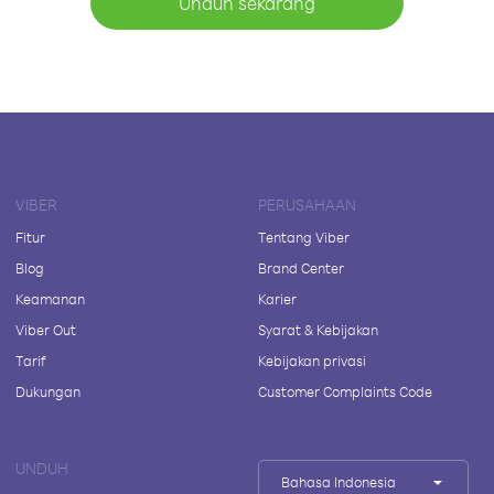
Unduh sekarang
VIBER
PERUSAHAAN
Fitur
Tentang Viber
Blog
Brand Center
Keamanan
Karier
Viber Out
Syarat & Kebijakan
Tarif
Kebijakan privasi
Dukungan
Customer Complaints Code
UNDUH
Bahasa Indonesia