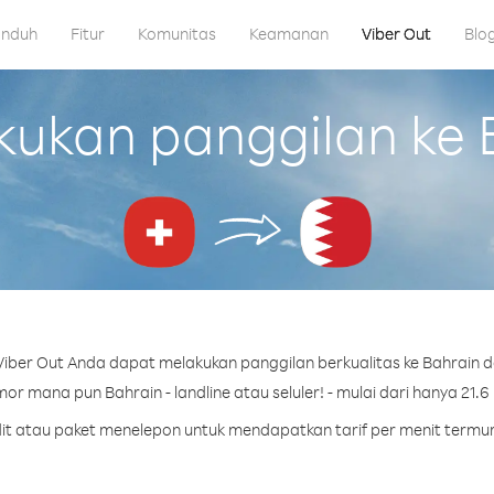
nduh
Fitur
Komunitas
Keamanan
Viber Out
Blo
kan panggilan ke B
iber Out Anda dapat melakukan panggilan berkualitas ke Bahrain da
or mana pun Bahrain - landline atau seluler! - mulai dari hanya 21.6 
edit atau paket menelepon untuk mendapatkan tarif per menit termur