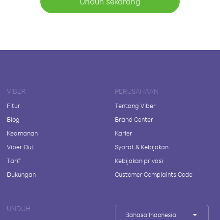
Unduh sekarang
VIBER
PERUSAHAAN
Fitur
Tentang Viber
Blog
Brand Center
Keamanan
Karier
Viber Out
Syarat & Kebijakan
Tarif
Kebijakan privasi
Dukungan
Customer Complaints Code
UNDUH
Bahasa Indonesia