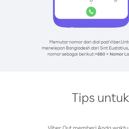
Memutar nomor dari dial pad Viber.
Unt
menelepon Bangladesh dari Sint Eustatius,
nomor sebagai berikut:
+
+
880
Nomor Lo
Tips untu
Viber Out memberi Anda waktu m