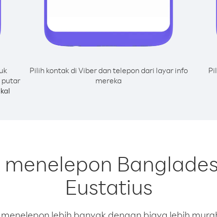
uk
Pilih kontak di Viber dan telepon dari layar info
Pi
 putar
mereka
kal
k menelepon Bangladesh
Eustatius
enelepon lebih banyak dengan biaya lebih murah.