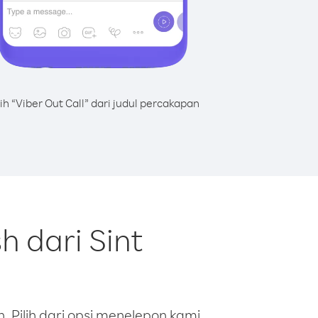
lih “Viber Out Call” dari judul percakapan
 dari Sint
 Pilih dari opsi menelepon kami