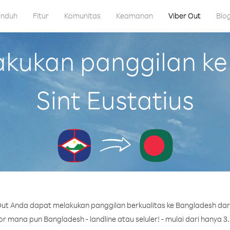
nduh
Fitur
Komunitas
Keamanan
Viber Out
Blo
ukan panggilan ke
Sint Eustatius
ut Anda dapat melakukan panggilan berkualitas ke Bangladesh dari 
 mana pun Bangladesh - landline atau seluler! - mulai dari hanya 3.