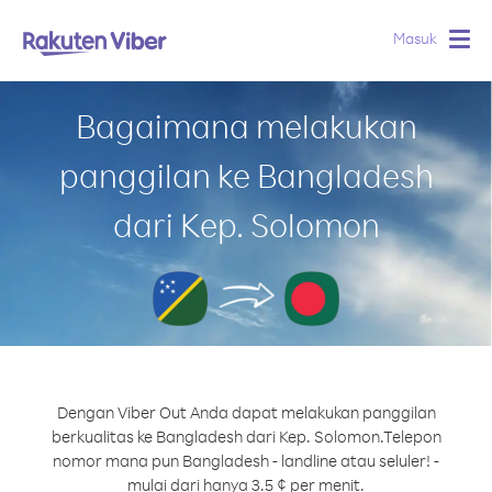
Masuk
Togg
navig
Bagaimana melakukan
panggilan ke Bangladesh
dari Kep. Solomon
Dengan Viber Out Anda dapat melakukan panggilan
berkualitas ke Bangladesh dari Kep. Solomon.
Telepon
nomor mana pun Bangladesh - landline atau seluler! -
mulai dari hanya 3.5 ¢ per menit.