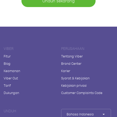
Unduh sekarang
VIBER
PERUSAHAAN
Fitur
Tentang Viber
Blog
Brand Center
Keamanan
Karier
Viber Out
Syarat & Kebijakan
Tarif
Kebijakan privasi
Dukungan
Customer Complaints Code
UNDUH
Bahasa Indonesia