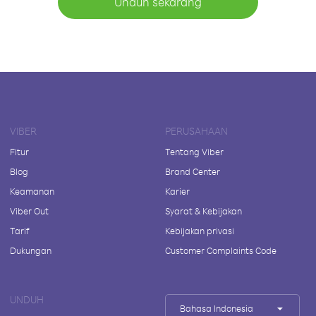
Unduh sekarang
VIBER
PERUSAHAAN
Fitur
Tentang Viber
Blog
Brand Center
Keamanan
Karier
Viber Out
Syarat & Kebijakan
Tarif
Kebijakan privasi
Dukungan
Customer Complaints Code
UNDUH
Bahasa Indonesia