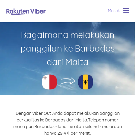
Masuk
Togg
navig
Bagaimana melakukan
panggilan ke Barbados
dari Malta
Dengan Viber Out Anda dapat melakukan panggilan
berkualitas ke Barbados dari Malta.
Telepon nomor
mana pun Barbados - landline atau seluler! - mulai dari
hanya 29.4 ¢ per menit.