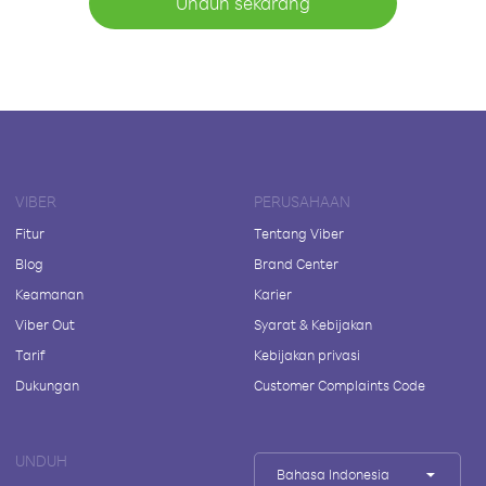
Unduh sekarang
VIBER
PERUSAHAAN
Fitur
Tentang Viber
Blog
Brand Center
Keamanan
Karier
Viber Out
Syarat & Kebijakan
Tarif
Kebijakan privasi
Dukungan
Customer Complaints Code
UNDUH
Bahasa Indonesia