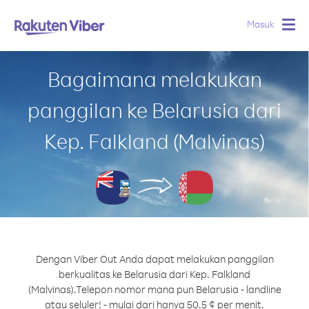
Masuk
Togg
navig
Bagaimana melakukan
panggilan ke Belarusia dari
Kep. Falkland (Malvinas)
Dengan Viber Out Anda dapat melakukan panggilan
berkualitas ke Belarusia dari Kep. Falkland
(Malvinas).
Telepon nomor mana pun Belarusia - landline
atau seluler! - mulai dari hanya 50.5 ¢ per menit.