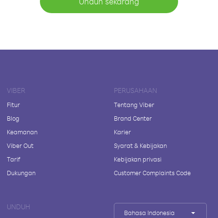
Unduh sekarang
VIBER
PERUSAHAAN
Fitur
Tentang Viber
Blog
Brand Center
Keamanan
Karier
Viber Out
Syarat & Kebijakan
Tarif
Kebijakan privasi
Dukungan
Customer Complaints Code
UNDUH
Bahasa Indonesia