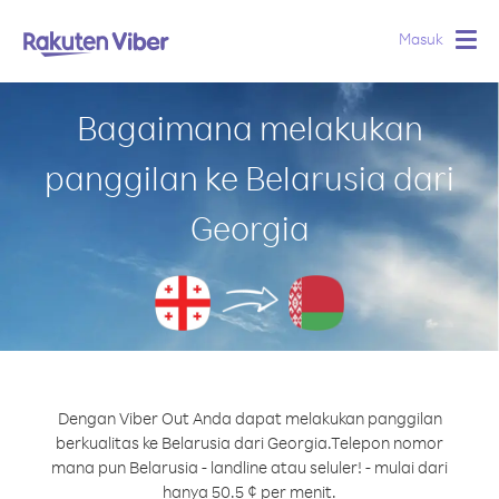
Masuk
Togg
navig
Bagaimana melakukan
panggilan ke Belarusia dari
Georgia
Dengan Viber Out Anda dapat melakukan panggilan
berkualitas ke Belarusia dari Georgia.
Telepon nomor
mana pun Belarusia - landline atau seluler! - mulai dari
hanya 50.5 ¢ per menit.