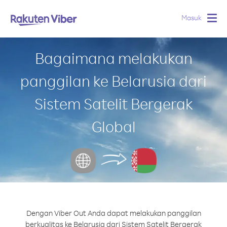
Masuk
Togg
navig
Bagaimana melakukan
panggilan ke Belarusia dari
Sistem Satelit Bergerak
Global
Dengan Viber Out Anda dapat melakukan panggilan
berkualitas ke Belarusia dari Sistem Satelit Bergerak