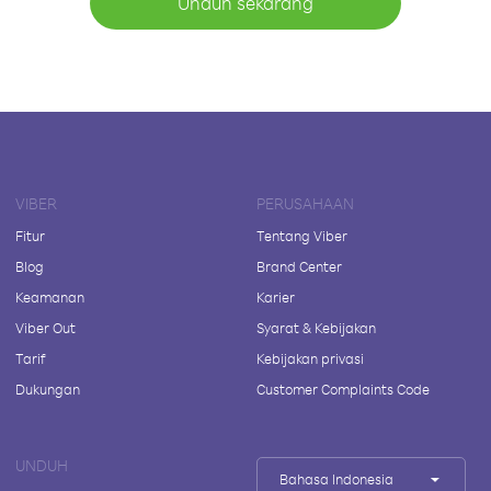
Unduh sekarang
VIBER
PERUSAHAAN
Fitur
Tentang Viber
Blog
Brand Center
Keamanan
Karier
Viber Out
Syarat & Kebijakan
Tarif
Kebijakan privasi
Dukungan
Customer Complaints Code
UNDUH
Bahasa Indonesia