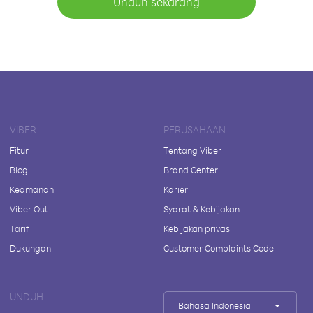
Unduh sekarang
VIBER
PERUSAHAAN
Fitur
Tentang Viber
Blog
Brand Center
Keamanan
Karier
Viber Out
Syarat & Kebijakan
Tarif
Kebijakan privasi
Dukungan
Customer Complaints Code
UNDUH
Bahasa Indonesia