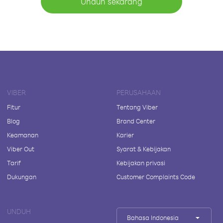
Unduh sekarang
VIBER
PERUSAHAAN
Fitur
Tentang Viber
Blog
Brand Center
Keamanan
Karier
Viber Out
Syarat & Kebijakan
Tarif
Kebijakan privasi
Dukungan
Customer Complaints Code
UNDUH
Bahasa Indonesia