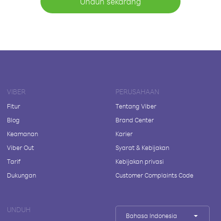
Unduh sekarang
VIBER
PERUSAHAAN
Fitur
Tentang Viber
Blog
Brand Center
Keamanan
Karier
Viber Out
Syarat & Kebijakan
Tarif
Kebijakan privasi
Dukungan
Customer Complaints Code
UNDUH
Bahasa Indonesia