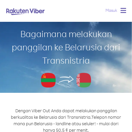
Masuk
Togg
navig
Bagaimana melakukan
panggilan ke Belarusia dari
Transnistria
Dengan Viber Out Anda dapat melakukan panggilan
berkualitas ke Belarusia dari Transnistria.
Telepon nomor
mana pun Belarusia - landline atau seluler! - mulai dari
hanya 50.5 ¢ per menit.