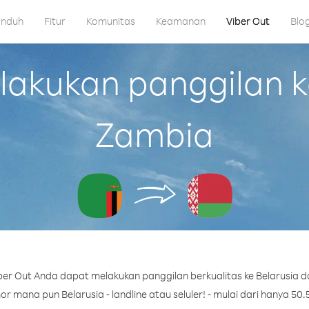
nduh
Fitur
Komunitas
Keamanan
Viber Out
Blo
kukan panggilan ke
Zambia
er Out Anda dapat melakukan panggilan berkualitas ke Belarusia d
r mana pun Belarusia - landline atau seluler! - mulai dari hanya 50.5