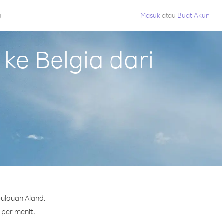
g
Masuk
atau
Buat Akun
e Belgia dari
pulauan Aland.
 per menit.