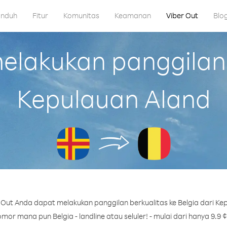
nduh
Fitur
Komunitas
Keamanan
Viber Out
Blo
lakukan panggilan k
Kepulauan Aland
Out Anda dapat melakukan panggilan berkualitas ke Belgia dari Ke
mor mana pun Belgia - landline atau seluler! - mulai dari hanya 9.9 ¢