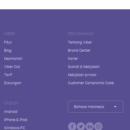
VIBER
PERUSAHAAN
Fitur
Tentang Viber
Blog
Brand Center
Keamanan
Karier
Viber Out
Syarat & Kebijakan
Tarif
Kebijakan privasi
Dukungan
Customer Complaints Code
UNDUH
Bahasa Indonesia
Android
iPhone & iPad
Windows PC