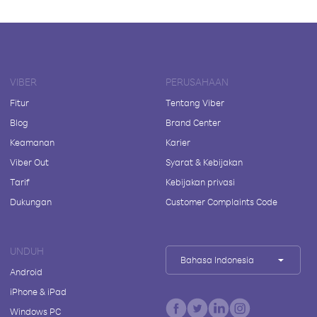
VIBER
PERUSAHAAN
Fitur
Tentang Viber
Blog
Brand Center
Keamanan
Karier
Viber Out
Syarat & Kebijakan
Tarif
Kebijakan privasi
Dukungan
Customer Complaints Code
UNDUH
Bahasa Indonesia
Android
iPhone & iPad
Windows PC