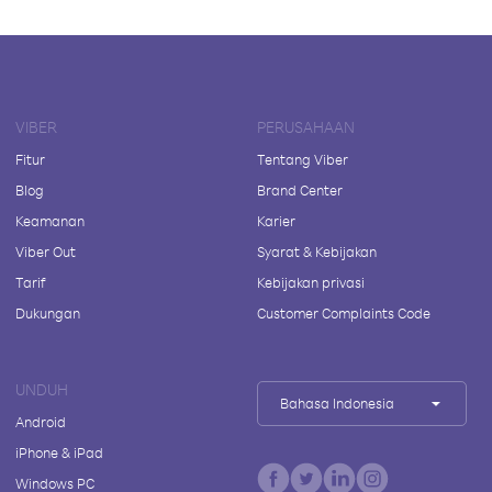
VIBER
PERUSAHAAN
Fitur
Tentang Viber
Blog
Brand Center
Keamanan
Karier
Viber Out
Syarat & Kebijakan
Tarif
Kebijakan privasi
Dukungan
Customer Complaints Code
UNDUH
Bahasa Indonesia
Android
iPhone & iPad
Windows PC