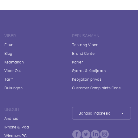
VIBER
PERUSAHAAN
Fitur
Tentang Viber
Blog
Brand Center
Keamanan
Karier
Viber Out
Syarat & Kebijakan
Tarif
Kebijakan privasi
Dukungan
Customer Complaints Code
UNDUH
Bahasa Indonesia
Android
iPhone & iPad
Windows PC