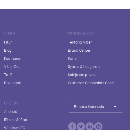
VIBER
PERUSAHAAN
Fitur
Tentang Viber
Blog
Brand Center
Keamanan
Karier
Viber Out
Syarat & Kebijakan
Tarif
Kebijakan privasi
Dukungan
Customer Complaints Code
UNDUH
Bahasa Indonesia
Android
iPhone & iPad
Windows PC