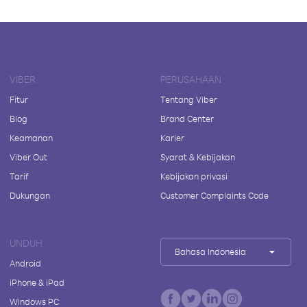
VIBER
PERUSAHAAN
Fitur
Tentang Viber
Blog
Brand Center
Keamanan
Karier
Viber Out
Syarat & Kebijakan
Tarif
Kebijakan privasi
Dukungan
Customer Complaints Code
UNDUH
Bahasa Indonesia
Android
iPhone & iPad
Windows PC