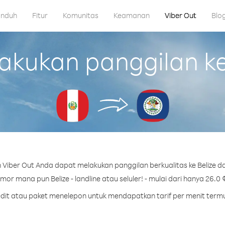
nduh
Fitur
Komunitas
Keamanan
Viber Out
Blo
ukan panggilan ke 
Viber Out Anda dapat melakukan panggilan berkualitas ke Belize da
or mana pun Belize - landline atau seluler! - mulai dari hanya 26.0 
redit atau paket menelepon untuk mendapatkan tarif per menit termur