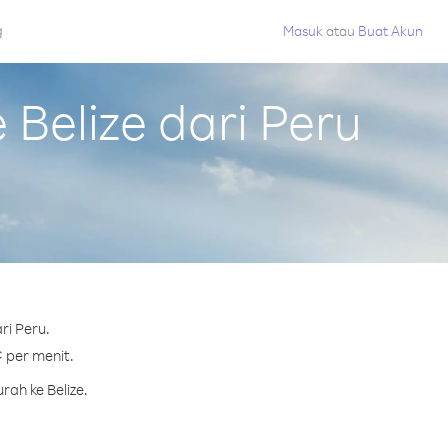
g
Masuk
atau
Buat Akun
Belize dari Peru
ri Peru.
¢ per menit.
ah ke Belize.