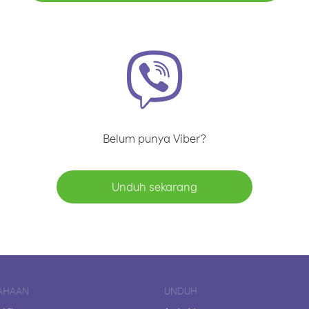
Belum punya Viber?
Unduh sekarang
AHAAN
UNDUH