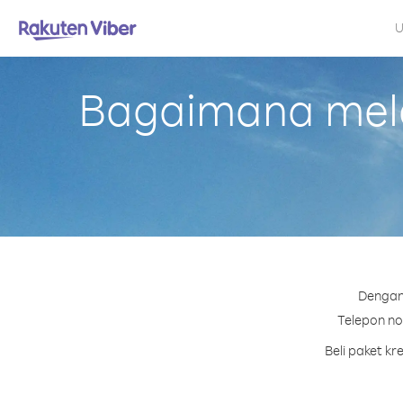
U
Bagaimana melak
Dengan 
Telepon nom
Beli paket k