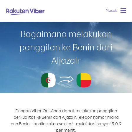
Masuk
Togg
navig
Bagaimana melakukan
panggilan ke Benin dari
Aljazair
Dengan Viber Out Anda dapat melakukan panggilan
berkualitas ke Benin dari Aljazair.
Telepon nomor mana
pun Benin - landline atau seluler! - mulai dari hanya 45.0 ¢
per menit.