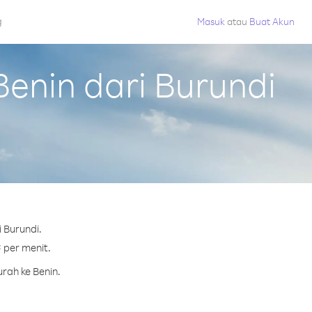
g
Masuk
atau
Buat Akun
enin dari Burundi
 Burundi.
¢ per menit.
rah ke Benin.