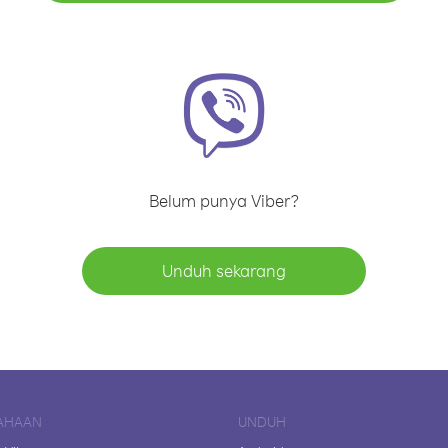
Belum punya Viber?
Unduh sekarang
AHAAN
UNDUH