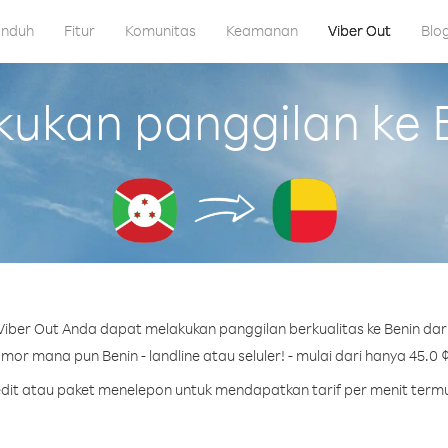
nduh
Fitur
Komunitas
Keamanan
Viber Out
Blo
kan panggilan ke B
iber Out Anda dapat melakukan panggilan berkualitas ke Benin dari
or mana pun Benin - landline atau seluler! - mulai dari hanya 45.0 
redit atau paket menelepon untuk mendapatkan tarif per menit termu