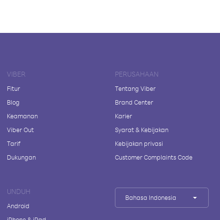
VIBER
PERUSAHAAN
Fitur
Tentang Viber
Blog
Brand Center
Keamanan
Karier
Viber Out
Syarat & Kebijakan
Tarif
Kebijakan privasi
Dukungan
Customer Complaints Code
UNDUH
Bahasa Indonesia
Android
iPhone & iPad