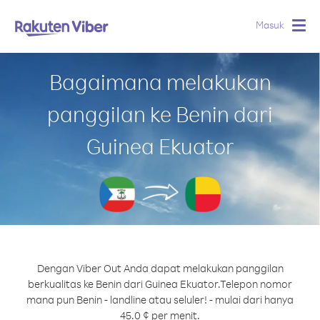
Masuk
Togg
navig
Bagaimana melakukan
panggilan ke Benin dari
Guinea Ekuator
Dengan Viber Out Anda dapat melakukan panggilan
berkualitas ke Benin dari Guinea Ekuator.
Telepon nomor
mana pun Benin - landline atau seluler! - mulai dari hanya
45.0 ¢ per menit.