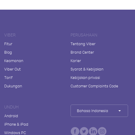
VIBER
PERUSAHAAN
Fitur
Tentang Viber
Blog
Brand Center
Keamanan
Karier
Viber Out
Syarat & Kebijakan
Tarif
Kebijakan privasi
Dukungan
Customer Complaints Code
UNDUH
Bahasa Indonesia
Android
iPhone & iPad
Windows PC