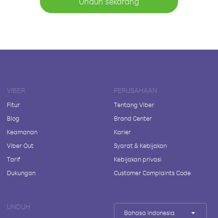
Unduh sekarang
VIBER
PERUSAHAAN
Fitur
Tentang Viber
Blog
Brand Center
Keamanan
Karier
Viber Out
Syarat & Kebijakan
Tarif
Kebijakan privasi
Dukungan
Customer Complaints Code
UNDUH
Bahasa Indonesia