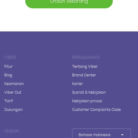
Unduh sekarang
VIBER
PERUSAHAAN
Fitur
Tentang Viber
Blog
Brand Center
Keamanan
Karier
Viber Out
Syarat & Kebijakan
Tarif
Kebijakan privasi
Dukungan
Customer Complaints Code
UNDUH
Bahasa Indonesia