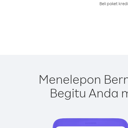
Beli paket kre
Menelepon Ber
Begitu Anda m