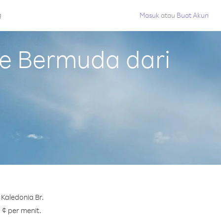
g
Masuk
atau
Buat Akun
e Bermuda dari
Kaledonia Br.
 ¢ per menit.