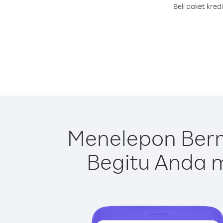
Beli paket kre
Menelepon Ber
Begitu Anda m