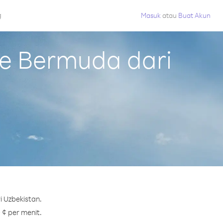
g
Masuk
atau
Buat Akun
e Bermuda dari
 Uzbekistan.
 ¢ per menit.