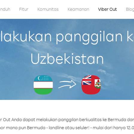
nduh
Fitur
Komunitas
Keamanan
Viber Out
Blo
akukan panggilan k
Uzbekistan
r Out Anda dapat melakukan panggilan berkualitas ke Bermuda dari
r mana pun Bermuda - landline atau seluler! - mulai dari hanya 12.0