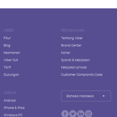
VIBER
PERUSAHAAN
Fitur
Tentang Viber
Blog
Brand Center
Keamanan
Karier
Viber Out
Syarat & Kebijakan
Tarif
Kebijakan privasi
Dukungan
Customer Complaints Code
UNDUH
Bahasa Indonesia
Android
iPhone & iPad
Windows PC