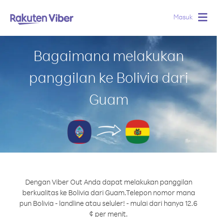
Masuk
Togg
navig
Bagaimana melakukan
panggilan ke Bolivia dari
Guam
Dengan Viber Out Anda dapat melakukan panggilan
berkualitas ke Bolivia dari Guam.
Telepon nomor mana
pun Bolivia - landline atau seluler! - mulai dari hanya 12.6
¢ per menit.