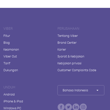
VIBER
PERUSAHAAN
Fitur
Tentang Viber
Blog
Brand Center
Keamanan
Karier
Viber Out
Syarat & Kebijakan
Tarif
Kebijakan privasi
Dukungan
Customer Complaints Code
UNDUH
Bahasa Indonesia
Android
iPhone & iPad
Windows PC