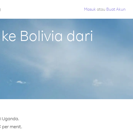
g
Masuk
atau
Buat Akun
e Bolivia dari
ri Uganda.
¢ per menit.