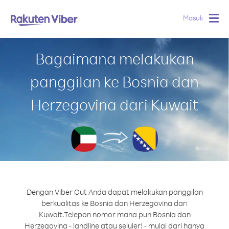
Masuk
Togg
navig
Bagaimana melakukan
panggilan ke Bosnia dan
Herzegovina dari Kuwait
Dengan Viber Out Anda dapat melakukan panggilan
berkualitas ke Bosnia dan Herzegovina dari
Kuwait.
Telepon nomor mana pun Bosnia dan
Herzegovina - landline atau seluler! - mulai dari hanya