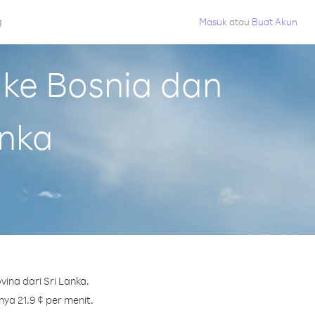
g
Masuk
atau
Buat Akun
ke Bosnia dan
anka
ina dari Sri Lanka.
ya 21.9 ¢ per menit.