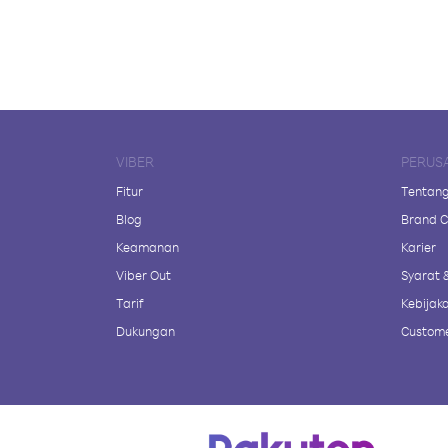
VIBER
PERUS
Fitur
Tentang
Blog
Brand C
Keamanan
Karier
Viber Out
Syarat 
Tarif
Kebijaka
Dukungan
Custome