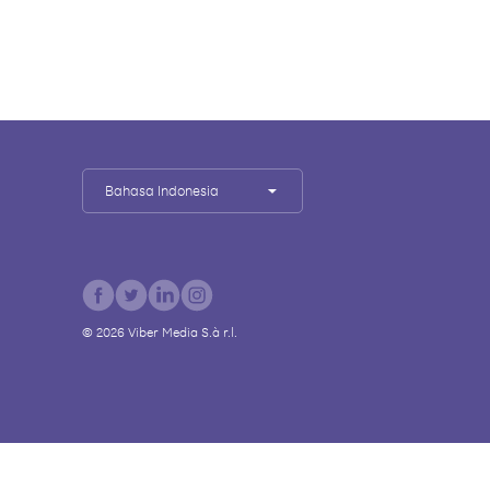
Bahasa Indonesia
©
2026
Viber Media S.à r.l.