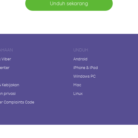
Unduh sekarang
AHAAN
UNDUH
 Viber
Android
enter
iPhone & iPad
Windows PC
& Kebijakan
Mac
n privasi
Linux
r Complaints Code