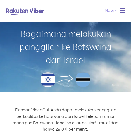
Masuk
Togg
navig
Bagaimana melakukan
panggilan ke Botswana
dari Israel
Dengan Viber Out Anda dapat melakukan panggilan
berkualitas ke Botswana dari Israel.
Telepon nomor
mana pun Botswana - landline atau seluler! - mulai dari
hanya 29.0 ¢ per menit.